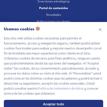
Inversiones estratégicas
Portal de contenidos
Novedades
Publicaciones con aliados
Usamos cookies
Fundación en medios
✕
Publicaciones propias
Este sitio web utiliza cookies necesarias para permitir el
Escúchanos en Spotify
funcionamiento, acceso y navegación seguros, también podrá utilizar
cookies funcionales para evaluar y mejorar nuestro desempeño con el
fin de brindarle una mejor experiencia como cliente en el Sitio.
Utilizamos cookies de terceros para fines analíticos, tenga en cuenta
que podrá eliminarlas desde las opciones del navegador. Al “Aceptar
Autorización de tratamiento de datos
todas” las cookies, da su consentimiento para almacenar, acceder y
Aviso Privacidad
procesar los datos sobre su visita al sitio web. Al “Personalizar” usted
Política tratamiento de datos
podrá conocer las distintas cookies que recopilamos y podrá activar o
desactivar su seguimiento, excepto las cookies esenciales. Usted
Política inversiones responsables y del Pilar Inversiones
Chatea con LiA
podrá consultar nuestra
Política de tratamiento de datos
y conocer
Código de Ética
acerca de las cookies que utilizamos.
Hablemos por
WhatsApp
Aceptar todo
Haz parte de nuestra comunidad y no te