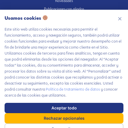
Novedades
Publicaciones con aliados
Fundación en medios
Usamos cookies
✕
Publicaciones propias
Este sitio web utiliza cookies necesarias para permitir el
Escúchanos en Spotify
funcionamiento, acceso y navegación seguros, también podrá utilizar
cookies funcionales para evaluar y mejorar nuestro desempeño con el
fin de brindarle una mejor experiencia como cliente en el Sitio.
Utilizamos cookies de terceros para fines analíticos, tenga en cuenta
Chatea con LiA
que podrá eliminarlas desde las opciones del navegador. Al “Aceptar
Autorización de tratamiento de datos
todas” las cookies, da su consentimiento para almacenar, acceder y
Hablemos por
Aviso Privacidad
procesar los datos sobre su visita al sitio web. Al “Personalizar” usted
WhatsApp
Política tratamiento de datos
podrá conocer las distintas cookies que recopilamos y podrá activar o
desactivar su seguimiento, excepto las cookies esenciales. Usted
Contáctanos
Política inversiones responsables y del Pilar Inversiones
podrá consultar nuestra
Política de tratamiento de datos
y conocer
Código de Ética
Suscríbete a
acerca de las cookies que utilizamos.
nuestras noticias
Aceptar todo
Haz parte de nuestra comunidad y no te
x
pierdas todas las novedades que tenemos
Rechazar opcionales
cada mes para ti