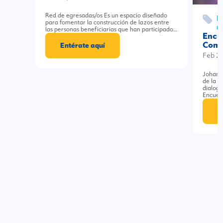
Red de egresadas/os Es un espacio diseñado
E
para fomentar la construcción de lazos entre
m
las personas beneficiarias que han participado…
Encu
Comp
Entérate aquí
Feb 2
Johana
de la 
dialog
Encuen
E