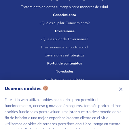
Tratamiento de datos e imagen para menores de edad
Conocimiento
¿Qué es el pilar Conocimiento?
Inversiones
¿Qué es pilar de Inversiones?
Inversiones de impacto social
Inversiones estratégicas
Portal de contenidos
Novedades
Publicaciones con aliados
Fundación en medios
Usamos cookies
✕
Publicaciones propias
Este sitio web utiliza cookies necesarias para permitir el
Escúchanos en Spotify
funcionamiento, acceso y navegación seguros, también podrá utilizar
cookies funcionales para evaluar y mejorar nuestro desempeño con el
fin de brindarle una mejor experiencia como cliente en el Sitio.
Utilizamos cookies de terceros para fines analíticos, tenga en cuenta