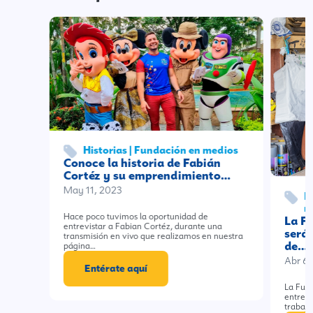
Historias | Fundación en medios
Conoce la historia de Fabián
Cortéz y su emprendimiento…
May 11, 2023
E
m
Hace poco tuvimos la oportunidad de
La F
entrevistar a Fabian Cortéz, durante una
será 
transmisión en vivo que realizamos en nuestra
de…
página…
Abr 6,
Entérate aquí
La Fun
entre t
trabaja