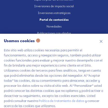
Inversiones de impacto social
Inversiones estratégicas
Portal de contenidos
Novedades
Publicaciones con aliados
Fundación en medios
Usamos cookies
✕
Publicaciones propias
Este sitio web utiliza cookies necesarias para permitir el
Escúchanos en Spotify
funcionamiento, acceso y navegación seguros, también podrá utilizar
cookies funcionales para evaluar y mejorar nuestro desempeño con el
fin de brindarle una mejor experiencia como cliente en el Sitio.
Utilizamos cookies de terceros para fines analíticos, tenga en cuenta
que podrá eliminarlas desde las opciones del navegador. Al “Aceptar
Autorización de tratamiento de datos
todas” las cookies, da su consentimiento para almacenar, acceder y
Aviso Privacidad
procesar los datos sobre su visita al sitio web. Al “Personalizar” usted
Política tratamiento de datos
podrá conocer las distintas cookies que recopilamos y podrá activar o
Chatea con LiA
desactivar su seguimiento, excepto las cookies esenciales. Usted
Política inversiones responsables y del Pilar Inversiones
podrá consultar nuestra
Política de tratamiento de datos
y conocer
Hablemos por
Código de Ética
acerca de las cookies que utilizamos.
WhatsApp