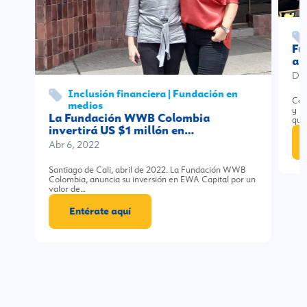
Fu
ap
Dic
Inclusión financiera | Fundación en
Con
medios
y b
La Fundación WWB Colombia
que
invertirá US $1 millón en…
Abr 6, 2022
Santiago de Cali, abril de 2022. La Fundación WWB
Colombia, anuncia su inversión en EWA Capital por un
valor de…
Entérate aquí